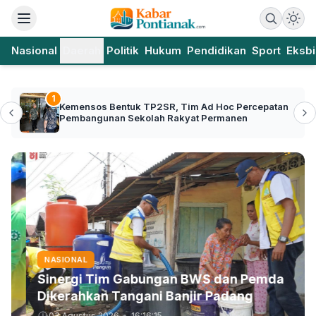
Nasional
Daerah
Politik
Hukum
Pendidikan
Sport
Eksbi
1
Kemensos Bentuk TP2SR, Tim Ad Hoc Percepatan
Pembangunan Sekolah Rakyat Permanen
NASIONAL
Sinergi Tim Gabungan BWS dan Pemda
Dikerahkan Tangani Banjir Padang
03 Agustus 2026
•
16:16:15