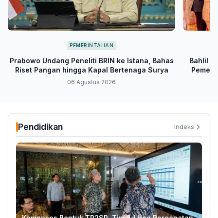
PEMERINTAHAN
Prabowo Undang Peneliti BRIN ke Istana, Bahas
Bahlil 
Riset Pangan hingga Kapal Bertenaga Surya
Pemerin
T
06 Agustus 2026
Pendidikan
Indeks
Kemensos Bentuk TP2SR, Tim Ad Hoc Percepatan