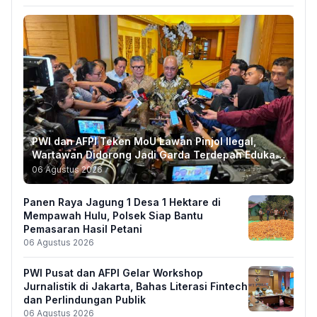
PWI dan AFPI Teken MoU Lawan Pinjol Ilegal,
Wartawan Didorong Jadi Garda Terdepan Edukasi
Publik
06 Agustus 2026
Panen Raya Jagung 1 Desa 1 Hektare di
Mempawah Hulu, Polsek Siap Bantu
Pemasaran Hasil Petani
06 Agustus 2026
PWI Pusat dan AFPI Gelar Workshop
Jurnalistik di Jakarta, Bahas Literasi Fintech
dan Perlindungan Publik
06 Agustus 2026