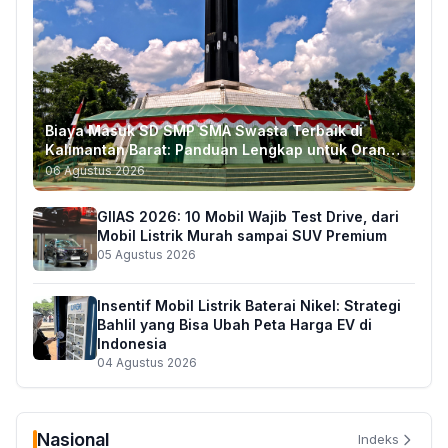
Biaya Masuk SD SMP SMA Swasta Terbaik di
Kalimantan Barat: Panduan Lengkap untuk Orang
Tua
06 Agustus 2026
GIIAS 2026: 10 Mobil Wajib Test Drive, dari
Mobil Listrik Murah sampai SUV Premium
05 Agustus 2026
Insentif Mobil Listrik Baterai Nikel: Strategi
Bahlil yang Bisa Ubah Peta Harga EV di
Indonesia
04 Agustus 2026
Nasional
Indeks