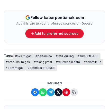
Follow kabarpontianak.com
Add this site to your preferred sources on Google
Add to preferred sources
Tags:
#skk migas
#pertamina
#infill drilling
#sumur tlj-a38
#produksi migas
#talang jimar
#rejuvenasi data
#seismik 3d
#sdm migas
#optimasi produksi
BAGIKAN