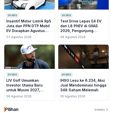
EKSBIS
EKSBIS
Insentif Motor Listrik Rp5
Test Drive Lepas E4 EV
Juta dan PPN DTP Mobil
dan L8 PHEV di GIIAS
EV Disiapkan Agustus
2026, Pengunjung
2026, Menkeu Sebut
Buktikan Langsung
07 Agustus 2026
06 Agustus 2026
Kuota 500.000 Unit
Ketangguhan Mobil
Listrik
EKSBIS
EKSBIS
LIV Golf Umumkan
IHSG Lesu ke 6.234, Aksi
Investor Utama Baru
Jual Mendominasi hingga
untuk Musim 2027,
348 Saham Melemah
Pemain Dijadikan
06 Agustus 2026
05 Agustus 2026
Pemegang Saham
Mayoritas
Pilihan
Indeks