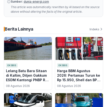
Sumber:
dunia-energi.com
This article was automatically rewritten by AI based on the source
above without altering the facts of the original article.
Berita Lainnya
Indeks
EKSBIS
EKSBIS
Lelang Batu Bara Sitaan
Harga BBM Agustus
di Kaltim, Ditjen Gakkum
2026: Pertamax Turun ke
ESDM Kantongi PNBP Rp
Rp 15.950, Shell dan BP
20,9 Miliar
Ikut Disesuaikan
08 Agustus 2026
08 Agustus 2026