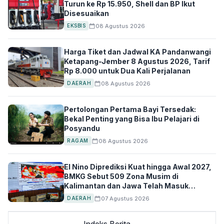
Turun ke Rp 15.950, Shell dan BP Ikut
Disesuaikan
08 Agustus 2026
EKSBIS
Harga Tiket dan Jadwal KA Pandanwangi
Ketapang-Jember 8 Agustus 2026, Tarif
Rp 8.000 untuk Dua Kali Perjalanan
08 Agustus 2026
DAERAH
Pertolongan Pertama Bayi Tersedak:
Bekal Penting yang Bisa Ibu Pelajari di
Posyandu
08 Agustus 2026
RAGAM
El Nino Diprediksi Kuat hingga Awal 2027,
BMKG Sebut 509 Zona Musim di
Kalimantan dan Jawa Telah Masuk
Kemarau
07 Agustus 2026
DAERAH