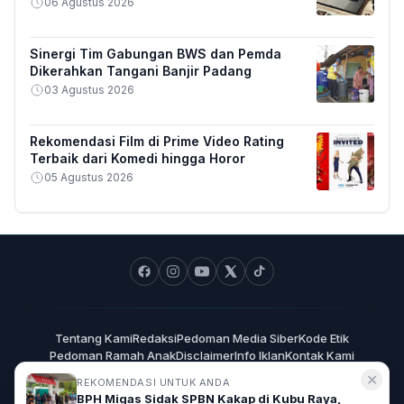
06 Agustus 2026
Sinergi Tim Gabungan BWS dan Pemda
Dikerahkan Tangani Banjir Padang
03 Agustus 2026
Rekomendasi Film di Prime Video Rating
Terbaik dari Komedi hingga Horor
05 Agustus 2026
Tentang Kami
Redaksi
Pedoman Media Siber
Kode Etik
Pedoman Ramah Anak
Disclaimer
Info Iklan
Kontak Kami
✕
REKOMENDASI UNTUK ANDA
BPH Migas Sidak SPBN Kakap di Kubu Raya,
KabarPontianak.com - Kabar Terkini Pontianak dan Kalbar ©