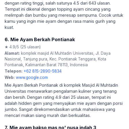
dengan rating tinggi, salah satunya 4.5 dari 643 ulasan.
Tempat ini dikenal dengan topping ayam cincang yang
melimpah dan bumbu yang meresap sempurna. Cocok untuk
kamu yang ingin mie ayam dengan rasa manis gurih yang
kuat.
6. Mie Ayam Berkah Pontianak
★ 4.9/5 (25 ulasan)
Alamat:
komplek masjid Al Muhtadin Universitas, Jl. Daya
Nasional, Tanjung pura, Kec. Pontianak Tenggara, Kota
Pontianak, Kalimantan Barat 78113, Indonesia
Telepon:
+62 815-2890-5834
Web:
www.google.com
Mie Ayam Berkah Pontianak di komplek Masjid Al Muhtadin
Universitas menawarkan pengalaman kuliner yang tenang
dan bersih. Dengan rating 4.9 dari 25 ulasan, tempat ini
adalah hidden gem yang menyajikan mie ayam dengan porsi
jumbo. Sangat direkomendasikan untuk mahasiswa yang
mencari makan siang murah dan berkualitas.
7. Mie ayam bakso mas no' nusa indah 3