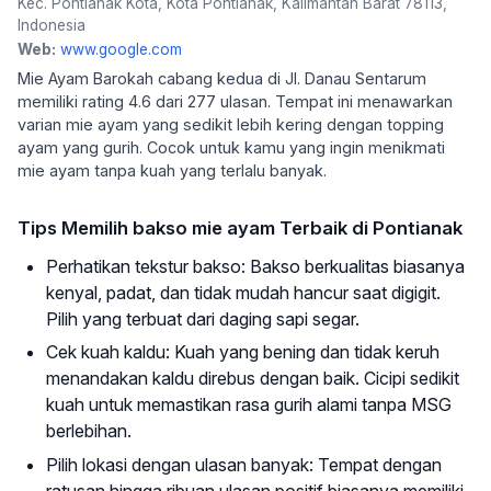
Kec. Pontianak Kota, Kota Pontianak, Kalimantan Barat 78113,
Indonesia
Web:
www.google.com
Mie Ayam Barokah cabang kedua di Jl. Danau Sentarum
memiliki rating 4.6 dari 277 ulasan. Tempat ini menawarkan
varian mie ayam yang sedikit lebih kering dengan topping
ayam yang gurih. Cocok untuk kamu yang ingin menikmati
mie ayam tanpa kuah yang terlalu banyak.
Tips Memilih bakso mie ayam Terbaik di Pontianak
Perhatikan tekstur bakso: Bakso berkualitas biasanya
kenyal, padat, dan tidak mudah hancur saat digigit.
Pilih yang terbuat dari daging sapi segar.
Cek kuah kaldu: Kuah yang bening dan tidak keruh
menandakan kaldu direbus dengan baik. Cicipi sedikit
kuah untuk memastikan rasa gurih alami tanpa MSG
berlebihan.
Pilih lokasi dengan ulasan banyak: Tempat dengan
ratusan hingga ribuan ulasan positif biasanya memiliki