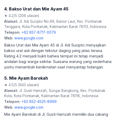
4. Bakso Urat dan Mie Ayam 45
★ 4.2/5 (206 ulasan)
Alamat:
Jl. Adi Sucipto No.99, Bansir Laut, Kec. Pontianak
Tenggara, Kota Pontianak, Kalimantan Barat 78113, Indonesia
Telepon:
+62 857-8717-0079
Web:
www.google.com
Bakso Urat dan Mie Ayam 45 di Jl. Adi Sucipto menyajikan
bakso urat asli dengan tekstur daging yang jelas terasa.
Rating 4.2 menjadi bukti bahwa tempat ini tetap menjadi
andalan bagi warga sekitar. Suasana warung yang sederhana
justru menambah kenikmatan saat menyantap hidangan.
5. Mie Ayam Barokah
★ 4.5/5 (643 ulasan)
Alamat:
Jl. Gusti Hamzah, Sungai Bangkong, Kec. Pontianak
Kota, Kota Pontianak, Kalimantan Barat 78116, Indonesia
Telepon:
+62 852-4525-8999
Web:
www.google.com
Mie Ayam Barokah di Jl. Gusti Hamzah memiliki dua cabang