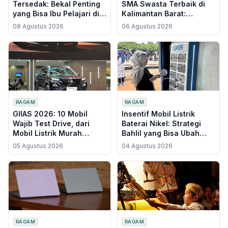
Tersedak: Bekal Penting
SMA Swasta Terbaik di
yang Bisa Ibu Pelajari di
Kalimantan Barat:
Posyandu
Panduan Lengkap untuk
08 Agustus 2026
06 Agustus 2026
Orang Tua
RAGAM
RAGAM
GIIAS 2026: 10 Mobil
Insentif Mobil Listrik
Wajib Test Drive, dari
Baterai Nikel: Strategi
Mobil Listrik Murah
Bahlil yang Bisa Ubah
sampai SUV Premium
Peta Harga EV di
05 Agustus 2026
04 Agustus 2026
Indonesia
RAGAM
RAGAM