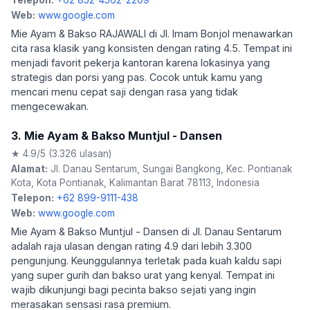
Web:
www.google.com
Mie Ayam & Bakso RAJAWALI di Jl. Imam Bonjol menawarkan
cita rasa klasik yang konsisten dengan rating 4.5. Tempat ini
menjadi favorit pekerja kantoran karena lokasinya yang
strategis dan porsi yang pas. Cocok untuk kamu yang
mencari menu cepat saji dengan rasa yang tidak
mengecewakan.
3. Mie Ayam & Bakso Muntjul - Dansen
★ 4.9/5 (3.326 ulasan)
Alamat:
Jl. Danau Sentarum, Sungai Bangkong, Kec. Pontianak
Kota, Kota Pontianak, Kalimantan Barat 78113, Indonesia
Telepon:
+62 899-9111-438
Web:
www.google.com
Mie Ayam & Bakso Muntjul - Dansen di Jl. Danau Sentarum
adalah raja ulasan dengan rating 4.9 dari lebih 3.300
pengunjung. Keunggulannya terletak pada kuah kaldu sapi
yang super gurih dan bakso urat yang kenyal. Tempat ini
wajib dikunjungi bagi pecinta bakso sejati yang ingin
merasakan sensasi rasa premium.