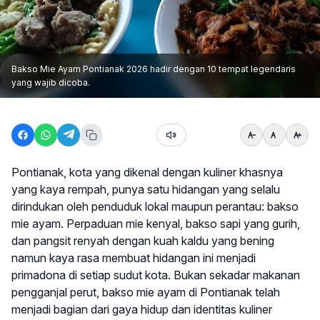
Bakso Mie Ayam Pontianak 2026 hadir dengan 10 tempat legendaris
yang wajib dicoba.
Pontianak, kota yang dikenal dengan kuliner khasnya
yang kaya rempah, punya satu hidangan yang selalu
dirindukan oleh penduduk lokal maupun perantau: bakso
mie ayam. Perpaduan mie kenyal, bakso sapi yang gurih,
dan pangsit renyah dengan kuah kaldu yang bening
namun kaya rasa membuat hidangan ini menjadi
primadona di setiap sudut kota. Bukan sekadar makanan
pengganjal perut, bakso mie ayam di Pontianak telah
menjadi bagian dari gaya hidup dan identitas kuliner