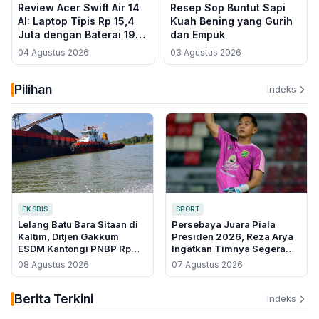
Review Acer Swift Air 14
Resep Sop Buntut Sapi
AI: Laptop Tipis Rp 15,4
Kuah Bening yang Gurih
Juta dengan Baterai 19
dan Empuk
Jam, Tapi Ada
04 Agustus 2026
03 Agustus 2026
Komprominya
Pilihan
Indeks
EKSBIS
SPORT
Lelang Batu Bara Sitaan di
Persebaya Juara Piala
Kaltim, Ditjen Gakkum
Presiden 2026, Reza Arya
ESDM Kantongi PNBP Rp
Ingatkan Timnya Segera
20,9 Miliar
Fokus ke Super League
08 Agustus 2026
07 Agustus 2026
Berita Terkini
Indeks