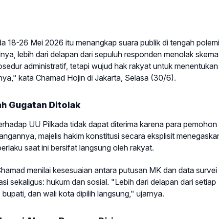
a 18-26 Mei 2026 itu menangkap suara publik di tengah polem
nya, lebih dari delapan dari sepuluh responden menolak skema
osedur administratif, tetapi wujud hak rakyat untuk menentukan
a," kata Chamad Hojin di Jakarta, Selasa (30/6).
h Gugatan Ditolak
hadap UU Pilkada tidak dapat diterima karena para pemohon 
ngannya, majelis hakim konstitusi secara eksplisit menegaska
aku saat ini bersifat langsung oleh rakyat.
Chamad menilai kesesuaian antara putusan MK dan data survei
si sekaligus: hukum dan sosial. "Lebih dari delapan dari setiap
pati, dan wali kota dipilih langsung," ujarnya.