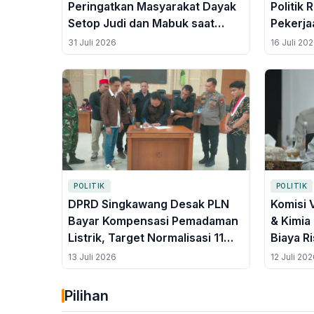
Peringatkan Masyarakat Dayak
Politik
Setop Judi dan Mabuk saat
Pekerja
Gawai, Ini Alasannya
31 Juli 2026
16 Juli 20
POLITIK
POLITIK
DPRD Singkawang Desak PLN
Komisi 
Bayar Kompensasi Pemadaman
& Kimia
Listrik, Target Normalisasi 11
Biaya Ri
Juli 2026
Produk
13 Juli 2026
12 Juli 202
Pilihan