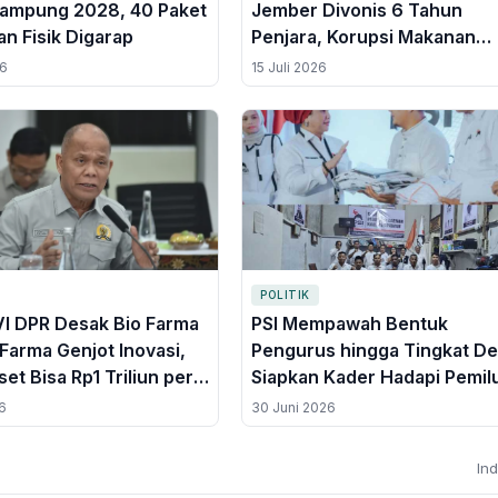
 Rampung 2028, 40 Paket
Jember Divonis 6 Tahun
an Fisik Digarap
Penjara, Korupsi Makanan
Sosperda Senilai Rp504 Jut
26
15 Juli 2026
POLITIK
VI DPR Desak Bio Farma
PSI Mempawah Bentuk
 Farma Genjot Inovasi,
Pengurus hingga Tingkat De
set Bisa Rp1 Triliun per
Siapkan Kader Hadapi Pemil
Legislatif 2029
6
30 Juni 2026
In