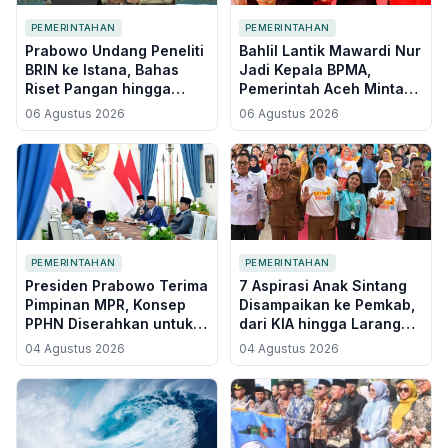
PEMERINTAHAN
PEMERINTAHAN
Prabowo Undang Peneliti
Bahlil Lantik Mawardi Nur
BRIN ke Istana, Bahas
Jadi Kepala BPMA,
Riset Pangan hingga
Pemerintah Aceh Minta
Kapal Bertenaga Surya
Ganti Nasri Djalal di
06 Agustus 2026
06 Agustus 2026
Tengah Polemik Blok
Andaman
PEMERINTAHAN
PEMERINTAHAN
Presiden Prabowo Terima
7 Aspirasi Anak Sintang
Pimpinan MPR, Konsep
Disampaikan ke Pemkab,
PPHN Diserahkan untuk
dari KIA hingga Larangan
Jadi Pedoman
Jual Rokok ke Anak di
04 Agustus 2026
04 Agustus 2026
Pembangunan Jangka
Bawah Umur
Panjang