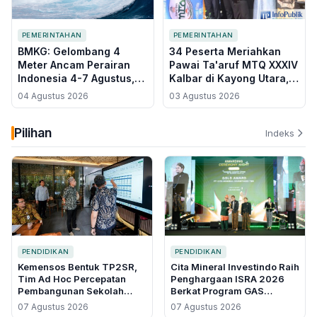
PEMERINTAHAN
PEMERINTAHAN
BMKG: Gelombang 4
34 Peserta Meriahkan
Meter Ancam Perairan
Pawai Ta'aruf MTQ XXXIV
Indonesia 4-7 Agustus,
Kalbar di Kayong Utara,
Dipicu Dua Bibit Siklon
Bupati Sebut Simbol
04 Agustus 2026
03 Agustus 2026
Persatuan Umat
Pilihan
Indeks
PENDIDIKAN
PENDIDIKAN
Kemensos Bentuk TP2SR,
Cita Mineral Investindo Raih
Tim Ad Hoc Percepatan
Penghargaan ISRA 2026
Pembangunan Sekolah
Berkat Program GAS
Rakyat Permanen
CERDAS, Tekan Angka
07 Agustus 2026
07 Agustus 2026
Putus Sekolah di Air Upas