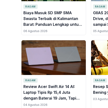
RAGAM
RAGAM
Biaya Masuk SD SMP SMA
GIIAS 2
Swasta Terbaik di Kalimantan
Drive, d
Barat: Panduan Lengkap untuk
sampai
Orang Tua
06 Agustus 2026
05 Agustu
RAGAM
RAGAM
Review Acer Swift Air 14 AI:
Resep S
Laptop Tipis Rp 15,4 Juta
Bening 
dengan Baterai 19 Jam, Tapi
03 Agustu
Ada Komprominya
04 Agustus 2026