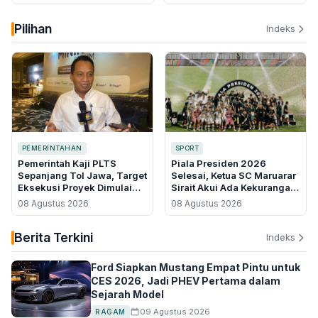
Ramah Lingkungan
Media Belajar
Pilihan
Indeks
PEMERINTAHAN
SPORT
Pemerintah Kaji PLTS
Piala Presiden 2026
Sepanjang Tol Jawa, Target
Selesai, Ketua SC Maruarar
Eksekusi Proyek Dimulai
Sirait Akui Ada Kekurangan
2027
dan Minta Maaf
08 Agustus 2026
08 Agustus 2026
Berita Terkini
Indeks
Ford Siapkan Mustang Empat Pintu untuk
CES 2026, Jadi PHEV Pertama dalam
Sejarah Model
09 Agustus 2026
RAGAM