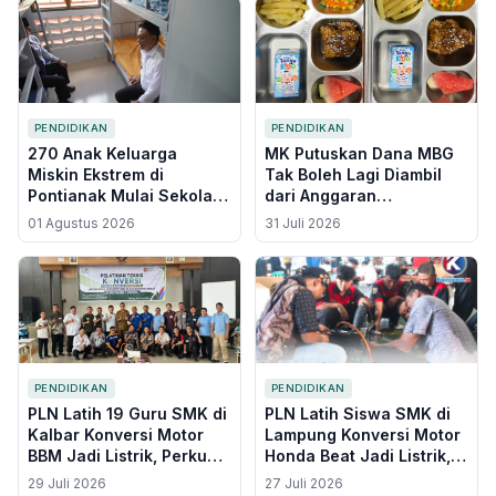
PENDIDIKAN
PENDIDIKAN
270 Anak Keluarga
MK Putuskan Dana MBG
Miskin Ekstrem di
Tak Boleh Lagi Diambil
Pontianak Mulai Sekolah
dari Anggaran
di Sekolah Rakyat,
Operasional Pendidikan,
01 Agustus 2026
31 Juli 2026
Tinggal di Asrama
Berlaku Paling Lambat
2028
PENDIDIKAN
PENDIDIKAN
PLN Latih 19 Guru SMK di
PLN Latih Siswa SMK di
Kalbar Konversi Motor
Lampung Konversi Motor
BBM Jadi Listrik, Perkuat
Honda Beat Jadi Listrik, 4
Ekosistem Kendaraan
Unit Diserahkan untuk
29 Juli 2026
27 Juli 2026