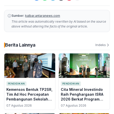
Sumber:
kalbar.antaranews.com
This article was automatically rewritten by AI based on the source
above without altering the facts of the original article.
Berita Lainnya
Indeks
PENDIDIKAN
PENDIDIKAN
Kemensos Bentuk TP2SR,
Cita Mineral Investindo
Tim Ad Hoc Percepatan
Raih Penghargaan ISRA
Pembangunan Sekolah
2026 Berkat Program
Rakyat Permanen
GAS CERDAS, Tekan
07 Agustus 2026
07 Agustus 2026
Angka Putus Sekolah di
Air Upas