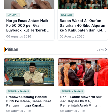
DAERAH
DAERAH
Harga Emas Antam Naik
Badan Wakaf Al-Qur'an
Rp 50.000 per Gram,
Salurkan 40 Ribu Alquran
Buyback Ikut Terkerek ke
ke 5 Kabupaten dan Kota
Rp 2,49 Juta
Pontianak, Petani Kalbar
06 Agustus 2026
05 Agustus 2026
Ikut Dibina Pupuk Organik
Pilihan
Indeks
PEMERINTAHAN
PEMERINTAHAN
Prabowo Undang Peneliti
Bahlil Lantik Mawardi Nur
BRIN ke Istana, Bahas Riset
Jadi Kepala BPMA,
Pangan hingga Kapal
Pemerintah Aceh Minta
Bertenaga Surya
Ganti Nasri Djalal di Tengah
06 Agustus 2026
06 Agustus 2026