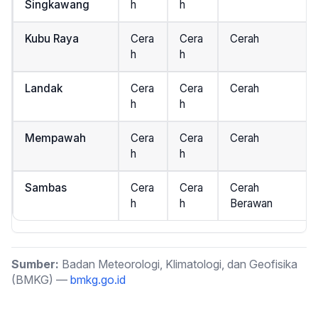
Singkawang
h
h
Kubu Raya
Cera
Cera
Cerah
h
h
Landak
Cera
Cera
Cerah
h
h
Mempawah
Cera
Cera
Cerah
h
h
Sambas
Cera
Cera
Cerah
h
h
Berawan
Sumber:
Badan Meteorologi, Klimatologi, dan Geofisika
(BMKG) —
bmkg.go.id