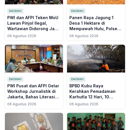
DAERAH
DAERAH
PWI dan AFPI Teken MoU
Panen Raya Jagung 1
Lawan Pinjol Ilegal,
Desa 1 Hektare di
Wartawan Didorong Jadi
Mempawah Hulu, Polsek
Garda Terdepan Edukasi
Siap Bantu Pemasaran
06 Agustus 2026
06 Agustus 2026
Publik
Hasil Petani
DAERAH
DAERAH
PWI Pusat dan AFPI Gelar
BPBD Kubu Raya
Workshop Jurnalistik di
Kerahkan Pemadaman
Jakarta, Bahas Literasi
Karhutla 12 Hari, 10
Fintech dan Perlindungan
Hektare Lahan Terbakar
06 Agustus 2026
06 Agustus 2026
Publik
di Belakang Komplek
Arwana Indah