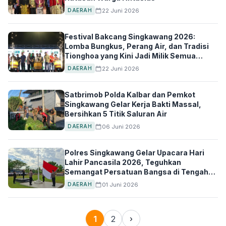
22 Juni 2026
DAERAH
Festival Bakcang Singkawang 2026:
Lomba Bungkus, Perang Air, dan Tradisi
Tionghoa yang Kini Jadi Milik Semua
Warga
22 Juni 2026
DAERAH
Satbrimob Polda Kalbar dan Pemkot
Singkawang Gelar Kerja Bakti Massal,
Bersihkan 5 Titik Saluran Air
06 Juni 2026
DAERAH
Polres Singkawang Gelar Upacara Hari
Lahir Pancasila 2026, Teguhkan
Semangat Persatuan Bangsa di Tengah
Keberagaman
01 Juni 2026
DAERAH
1
2
›