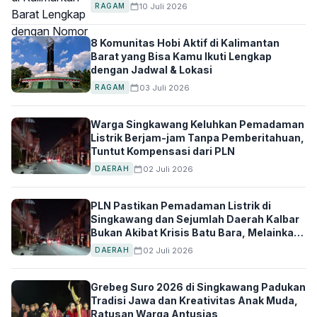
10 Juli 2026
RAGAM
8 Komunitas Hobi Aktif di Kalimantan
Barat yang Bisa Kamu Ikuti Lengkap
dengan Jadwal & Lokasi
03 Juli 2026
RAGAM
Warga Singkawang Keluhkan Pemadaman
Listrik Berjam-jam Tanpa Pemberitahuan,
Tuntut Kompensasi dari PLN
02 Juli 2026
DAERAH
PLN Pastikan Pemadaman Listrik di
Singkawang dan Sejumlah Daerah Kalbar
Bukan Akibat Krisis Batu Bara, Melainkan
Gangguan Teknis
02 Juli 2026
DAERAH
Grebeg Suro 2026 di Singkawang Padukan
Tradisi Jawa dan Kreativitas Anak Muda,
Ratusan Warga Antusias