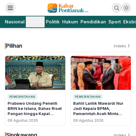
Nasional
Daerah
Politik
Hukum
Pendidikan
Sport
Eksbi
Pilihan
Indeks
PEMERINTAHAN
PEMERINTAHAN
Prabowo Undang Peneliti
Bahlil Lantik Mawardi Nur
BRIN ke Istana, Bahas Riset
Jadi Kepala BPMA,
Pangan hingga Kapal
Pemerintah Aceh Minta
Bertenaga Surya
Ganti Nasri Djalal di Tengah
06 Agustus 2026
06 Agustus 2026
Polemik Blok Andaman
Singkawang
Indeks