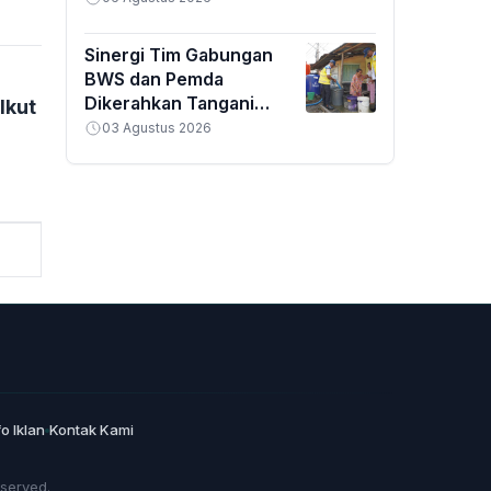
Sinergi Tim Gabungan
BWS dan Pemda
Dikerahkan Tangani
Ikut
Banjir Padang
03 Agustus 2026
fo Iklan
Kontak Kami
eserved.