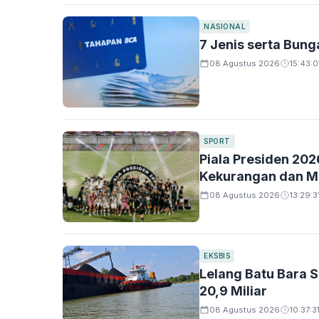
NASIONAL
7 Jenis serta Bun
08 Agustus 2026
15:43:0
SPORT
Piala Presiden 202
Kekurangan dan M
08 Agustus 2026
13:29:3
EKSBIS
Lelang Batu Bara S
20,9 Miliar
08 Agustus 2026
10:37:3