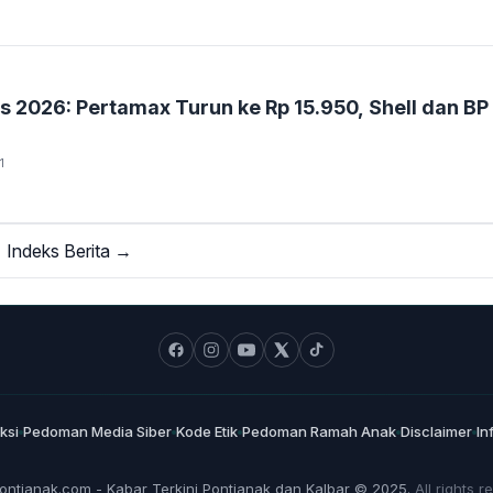
2026: Pertamax Turun ke Rp 15.950, Shell dan BP 
1
Indeks Berita →
ksi
Pedoman Media Siber
Kode Etik
Pedoman Ramah Anak
Disclaimer
In
ontianak.com - Kabar Terkini Pontianak dan Kalbar © 2025.
All rights r