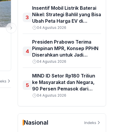
Insentif Mobil Listrik Baterai
Nikel: Strategi Bahlil yang Bisa
3
Ubah Peta Harga EV di
Indonesia
04 Agustus 2026
SPORT
PENDIDIKAN
Presiden Prabowo Terima
Persebaya Juara Piala Presiden
Kemensos B
Pimpinan MPR, Konsep PPHN
2026, Reza Arya Ingatkan
Ad Hoc Perc
4
Diserahkan untuk Jadi
Timnya Segera Fokus ke Super
Pembangunan
Pedoman Pembangunan
04 Agustus 2026
League
Permanen
07 Agustus 2026
07 Agustus 202
Jangka Panjang
MIND ID Setor Rp180 Triliun
deks
ke Masyarakat dan Negara,
5
90 Persen Pemasok dari
Lokal
04 Agustus 2026
Nasional
Indeks