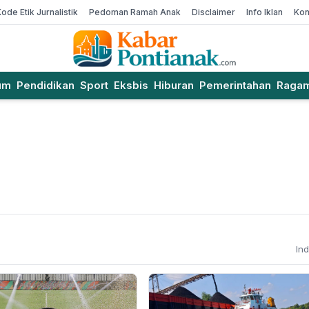
Kode Etik Jurnalistik
Pedoman Ramah Anak
Disclaimer
Info Iklan
Kon
um
Pendidikan
Sport
Eksbis
Hiburan
Pemerintahan
Raga
In