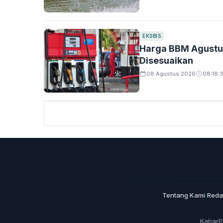
EKSBIS
Harga BBM Agustus 
Disesuaikan
08 Agustus 2026
08:18:3
Tentang Kami
Reda
KabarP