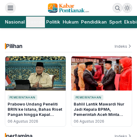
Nasional
Daerah
Politik
Hukum
Pendidikan
Sport
Eksbi
Pilihan
Indeks
PEMERINTAHAN
PEMERINTAHAN
Prabowo Undang Peneliti
Bahlil Lantik Mawardi Nur
BRIN ke Istana, Bahas Riset
Jadi Kepala BPMA,
Pangan hingga Kapal
Pemerintah Aceh Minta
Bertenaga Surya
Ganti Nasri Djalal di Tengah
06 Agustus 2026
06 Agustus 2026
Polemik Blok Andaman
pertamina
Indeks