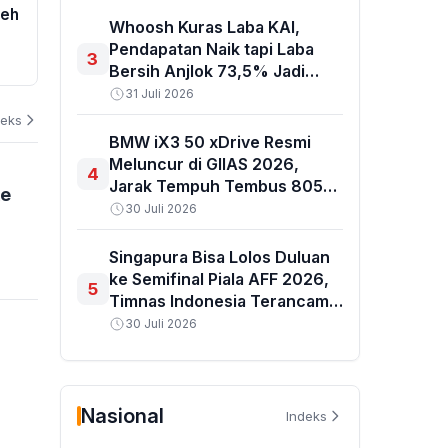
ceh
Pimpinan MPR, Konsep PPHN
Masyarakat 
Whoosh Kuras Laba KAI,
Diserahkan untuk Jadi Pedoman
Persen Pema
Pendapatan Naik tapi Laba
3
an
Pembangunan Jangka Panjang
04 Agustus 2026
Bersih Anjlok 73,5% Jadi
04 Agustus 202
Rp314 Miliar
31 Juli 2026
deks
BMW iX3 50 xDrive Resmi
Meluncur di GIIAS 2026,
4
Jarak Tempuh Tembus 805
ke
Km
30 Juli 2026
Singapura Bisa Lolos Duluan
ke Semifinal Piala AFF 2026,
5
Timnas Indonesia Terancam
Lewat dari Grup A
30 Juli 2026
Nasional
Indeks