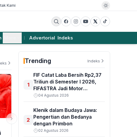
tak Kami
m
More
Advertorial
Indeks
Trending
Indeks
deks
FIF Catat Laba Bersih Rp2,37
Triliun di Semester I 2026,
1
FIFASTRA Jadi Motor
Penggerak
04 Agustus 2026
Klenik dalam Budaya Jawa:
Pengertian dan Bedanya
2
dengan Primbon
PEMERINTAHAN
EKSBIS
02 Agustus 2026
i
Presiden Prabowo Terima
MIND ID Seto