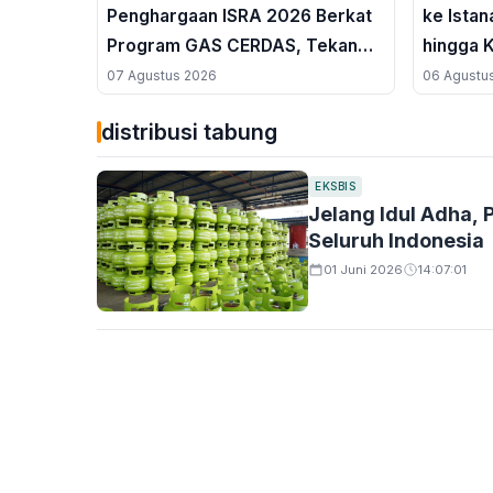
Penghargaan ISRA 2026 Berkat
ke Istan
Program GAS CERDAS, Tekan
hingga 
Angka Putus Sekolah di Air Upas
07 Agustus 2026
06 Agustu
distribusi tabung
EKSBIS
Jelang Idul Adha,
Seluruh Indonesia
01 Juni 2026
14:07:01