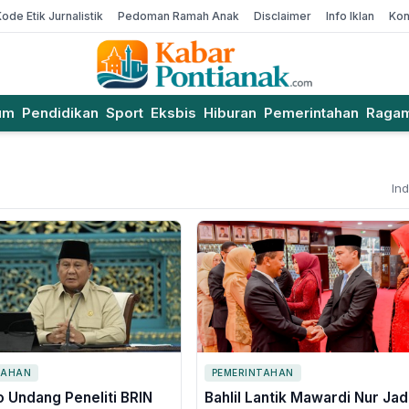
Kode Etik Jurnalistik
Pedoman Ramah Anak
Disclaimer
Info Iklan
Kon
um
Pendidikan
Sport
Eksbis
Hiburan
Pemerintahan
Raga
In
TAHAN
PEMERINTAHAN
 Undang Peneliti BRIN
Bahlil Lantik Mawardi Nur Jad