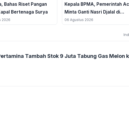
a, Bahas Riset Pangan
Kepala BPMA, Pemerintah A
Kapal Bertenaga Surya
Minta Ganti Nasri Djalal di
Tengah Polemik Blok Andam
s 2026
06 Agustus 2026
In
 Pertamina Tambah Stok 9 Juta Tabung Gas Melon 