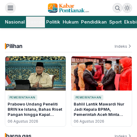
Nasional
Daerah
Politik
Hukum
Pendidikan
Sport
Eksbi
Pilihan
Indeks
PEMERINTAHAN
PEMERINTAHAN
Prabowo Undang Peneliti
Bahlil Lantik Mawardi Nur
BRIN ke Istana, Bahas Riset
Jadi Kepala BPMA,
Pangan hingga Kapal
Pemerintah Aceh Minta
Bertenaga Surya
Ganti Nasri Djalal di Tengah
06 Agustus 2026
06 Agustus 2026
Polemik Blok Andaman
harga gas
Indeks