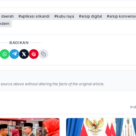
 daerah
#aplikasi srikandi
#kubu raya
#arsip digital
#arsip konvensi
odern
BAGIKAN
source above without altering the facts of the original article.
In