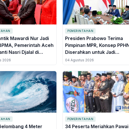
TAHAN
PEMERINTAHAN
antik Mawardi Nur Jadi
Presiden Prabowo Terima
BPMA, Pemerintah Aceh
Pimpinan MPR, Konsep PPH
nti Nasri Djalal di
Diserahkan untuk Jadi
Polemik Blok Andaman
Pedoman Pembangunan Jan
s 2026
04 Agustus 2026
Panjang
TAHAN
PEMERINTAHAN
Gelombang 4 Meter
34 Peserta Meriahkan Pawai