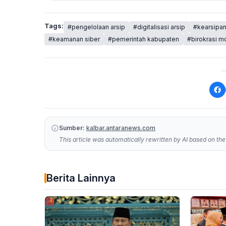
Tags:
#pengelolaan arsip
#digitalisasi arsip
#kearsipan
#keamanan siber
#pemerintah kabupaten
#birokrasi m
Sumber:
kalbar.antaranews.com
This article was automatically rewritten by AI based on the 
Berita Lainnya