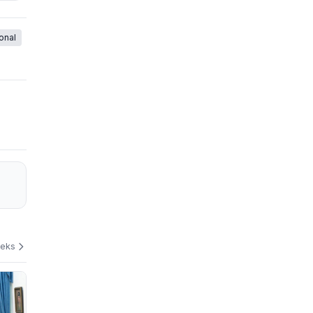
onal
deks