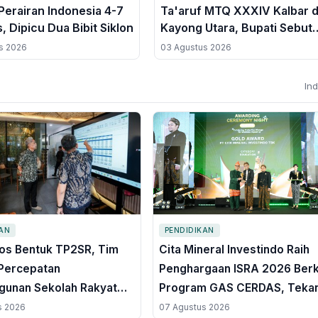
erairan Indonesia 4-7
Ta'aruf MTQ XXXIV Kalbar d
, Dipicu Dua Bibit Siklon
Kayong Utara, Bupati Sebut
Simbol Persatuan Umat
s 2026
03 Agustus 2026
In
KAN
PENDIDIKAN
s Bentuk TP2SR, Tim
Cita Mineral Investindo Raih
Percepatan
Penghargaan ISRA 2026 Berk
unan Sekolah Rakyat
Program GAS CERDAS, Teka
en
Angka Putus Sekolah di Air 
s 2026
07 Agustus 2026