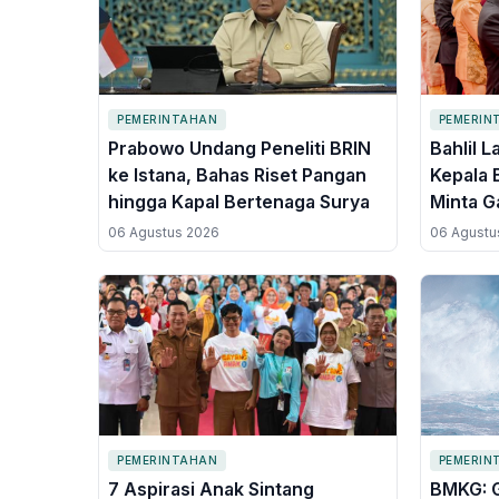
PEMERINTAHAN
PEMERIN
Prabowo Undang Peneliti BRIN
Bahlil L
ke Istana, Bahas Riset Pangan
Kepala 
hingga Kapal Bertenaga Surya
Minta Ga
Tengah 
06 Agustus 2026
06 Agustu
PEMERINTAHAN
PEMERIN
7 Aspirasi Anak Sintang
BMKG: 