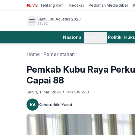
LIVE
Tentang Kami
Redaksi
Pedoman Media Siber
Sabtu, 08 Agustus 2026
23:02
Nasional
Daerah
Politik
Huk
Home
Pemerintahan
Pemkab Kubu Raya Perkuat 
Capai 88
Senin, 11 Mei 2026 • 14:31:39 WIB
KA
Kaharuddin Yusuf