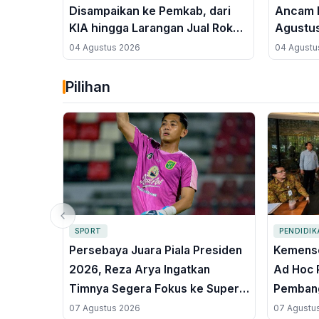
Disampaikan ke Pemkab, dari
Ancam P
KIA hingga Larangan Jual Rokok
Agustus
ke Anak di Bawah Umur
04 Agustus 2026
04 Agustu
Pilihan
SPORT
PENDIDI
Persebaya Juara Piala Presiden
Kemenso
2026, Reza Arya Ingatkan
Ad Hoc 
Timnya Segera Fokus ke Super
Pembang
League
Perman
07 Agustus 2026
07 Agustu