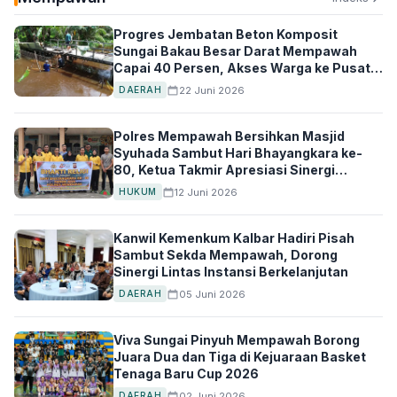
Progres Jembatan Beton Komposit
Sungai Bakau Besar Darat Mempawah
Capai 40 Persen, Akses Warga ke Pusat
Ekonomi Makin Dekat
22 Juni 2026
DAERAH
Polres Mempawah Bersihkan Masjid
Syuhada Sambut Hari Bhayangkara ke-
80, Ketua Takmir Apresiasi Sinergi
dengan Warga
12 Juni 2026
HUKUM
Kanwil Kemenkum Kalbar Hadiri Pisah
Sambut Sekda Mempawah, Dorong
Sinergi Lintas Instansi Berkelanjutan
05 Juni 2026
DAERAH
Viva Sungai Pinyuh Mempawah Borong
Juara Dua dan Tiga di Kejuaraan Basket
Tenaga Baru Cup 2026
02 Juni 2026
DAERAH