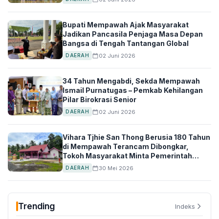
Bupati Mempawah Ajak Masyarakat
Jadikan Pancasila Penjaga Masa Depan
Bangsa di Tengah Tantangan Global
02 Juni 2026
DAERAH
34 Tahun Mengabdi, Sekda Mempawah
Ismail Purnatugas – Pemkab Kehilangan
Pilar Birokrasi Senior
02 Juni 2026
DAERAH
Vihara Tjhie San Thong Berusia 180 Tahun
di Mempawah Terancam Dibongkar,
Tokoh Masyarakat Minta Pemerintah
Turun Tangan
30 Mei 2026
DAERAH
Trending
Indeks