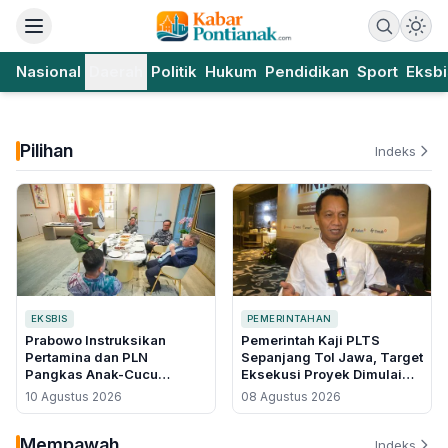
Nasional
Daerah
Politik
Hukum
Pendidikan
Sport
Eksbi
Pilihan
Indeks
EKSBIS
PEMERINTAHAN
Prabowo Instruksikan
Pemerintah Kaji PLTS
Pertamina dan PLN
Sepanjang Tol Jawa, Target
Pangkas Anak-Cucu
Eksekusi Proyek Dimulai
Perusahaan demi Efisiensi
2027
10 Agustus 2026
08 Agustus 2026
Mempawah
Indeks