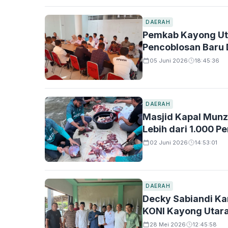
DAERAH
Pemkab Kayong Uta
Pencoblosan Baru 
05 Juni 2026
18:45:36
DAERAH
Masjid Kapal Munz
Lebih dari 1.000 P
02 Juni 2026
14:53:01
DAERAH
Decky Sabiandi Ka
KONI Kayong Utar
28 Mei 2026
12:45:58