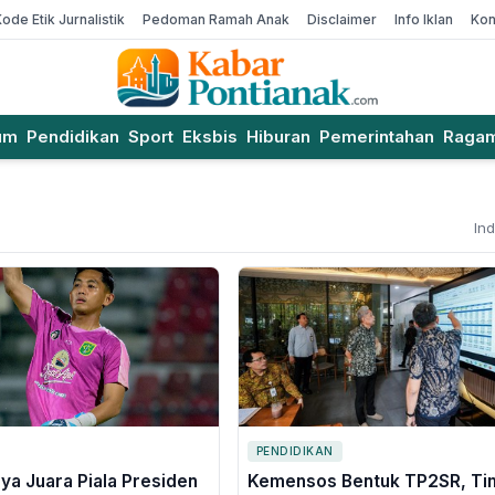
Kode Etik Jurnalistik
Pedoman Ramah Anak
Disclaimer
Info Iklan
Kon
um
Pendidikan
Sport
Eksbis
Hiburan
Pemerintahan
Raga
In
PENDIDIKAN
ya Juara Piala Presiden
Kemensos Bentuk TP2SR, Ti