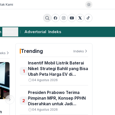
tak Kami
m
More
Advertorial
Indeks
Trending
Indeks
deks
Insentif Mobil Listrik Baterai
Nikel: Strategi Bahlil yang Bisa
1
Ubah Peta Harga EV di
Indonesia
04 Agustus 2026
Presiden Prabowo Terima
Pimpinan MPR, Konsep PPHN
2
Diserahkan untuk Jadi
PENDIDIKAN
PEMERINTAHA
Pedoman Pembangunan
04 Agustus 2026
m
Cita Mineral Investindo Raih
Prabowo Und