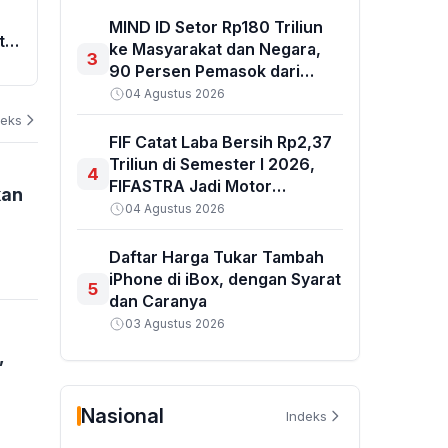
Jangka Panjang
Penghargaan ISRA 2026 Berkat
ke Istana, B
MIND ID Setor Rp180 Triliun
t
Program GAS CERDAS, Tekan
hingga Kapa
ke Masyarakat dan Negara,
3
Angka Putus Sekolah di Air Upas
07 Agustus 2026
90 Persen Pemasok dari
06 Agustus 202
Lokal
04 Agustus 2026
deks
FIF Catat Laba Bersih Rp2,37
Triliun di Semester I 2026,
4
FIFASTRA Jadi Motor
kan
Penggerak
04 Agustus 2026
Daftar Harga Tukar Tambah
iPhone di iBox, dengan Syarat
5
dan Caranya
03 Agustus 2026
,
Nasional
Indeks