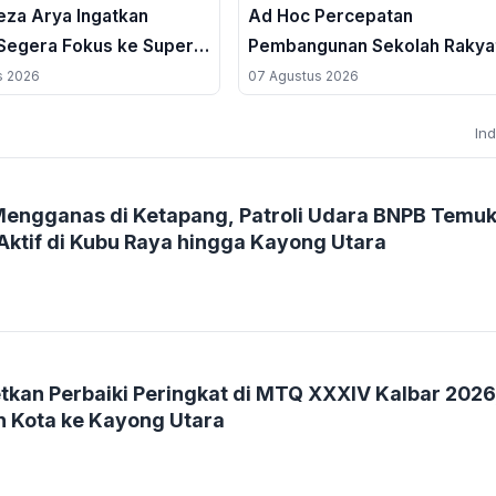
eza Arya Ingatkan
Ad Hoc Percepatan
Segera Fokus ke Super
Pembangunan Sekolah Rakya
Permanen
s 2026
07 Agustus 2026
In
Mengganas di Ketapang, Patroli Udara BNPB Temu
 Aktif di Kubu Raya hingga Kayong Utara
1
tkan Perbaiki Peringkat di MTQ XXXIV Kalbar 2026
 Kota ke Kayong Utara