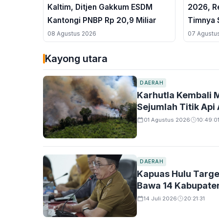
Kaltim, Ditjen Gakkum ESDM
2026, R
Kantongi PNBP Rp 20,9 Miliar
Timnya 
League
08 Agustus 2026
07 Agustu
Kayong utara
DAERAH
Karhutla Kembali 
Sejumlah Titik Api
01 Agustus 2026
10:49:0
DAERAH
Kapuas Hulu Targe
Bawa 14 Kabupaten
14 Juli 2026
20:21:31