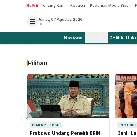
LIVE
Tentang Kami
Redaksi
Pedoman Media Siber
Jumat, 07 Agustus 2026
18:54
Nasional
Daerah
Politik
Huk
Pilihan
PEMERINTAHAN
PEMERIN
Prabowo Undang Peneliti BRIN
Bahlil L