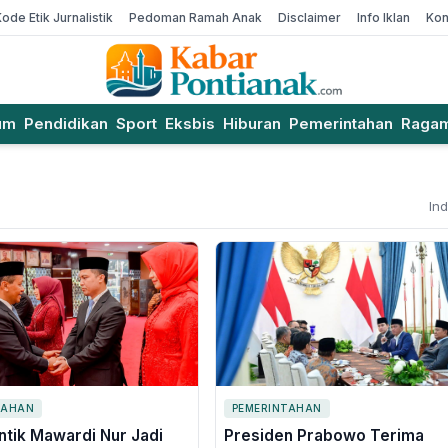
Kode Etik Jurnalistik
Pedoman Ramah Anak
Disclaimer
Info Iklan
Kon
um
Pendidikan
Sport
Eksbis
Hiburan
Pemerintahan
Raga
In
TAHAN
PEMERINTAHAN
antik Mawardi Nur Jadi
Presiden Prabowo Terima