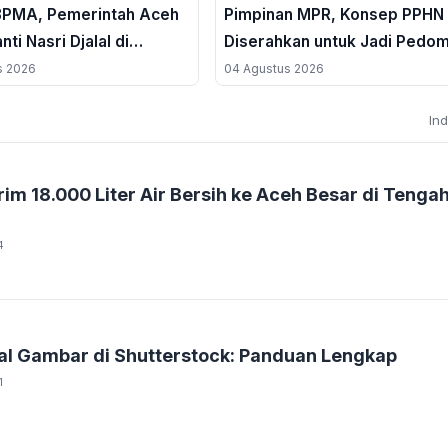
BPMA, Pemerintah Aceh
Pimpinan MPR, Konsep PPHN
nti Nasri Djalal di
Diserahkan untuk Jadi Pedo
Polemik Blok Andaman
Pembangunan Jangka Panjan
s 2026
04 Agustus 2026
In
im 18.000 Liter Air Bersih ke Aceh Besar di Tenga
4
al Gambar di Shutterstock: Panduan Lengkap
1