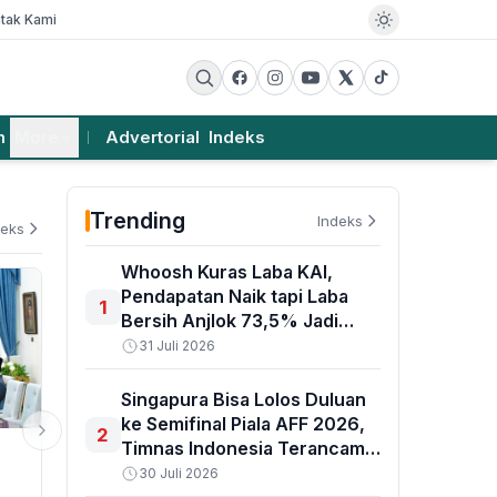
tak Kami
m
More
Advertorial
Indeks
Trending
Indeks
deks
Whoosh Kuras Laba KAI,
Pendapatan Naik tapi Laba
1
Bersih Anjlok 73,5% Jadi
Rp314 Miliar
31 Juli 2026
Singapura Bisa Lolos Duluan
ke Semifinal Piala AFF 2026,
2
Timnas Indonesia Terancam
EKSBIS
PEMERINTAHA
Lewat dari Grup A
30 Juli 2026
MIND ID Setor Rp180 Triliun ke
BMKG: Gelo