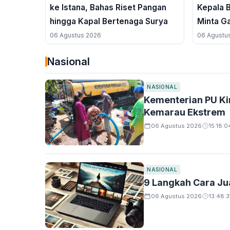
ke Istana, Bahas Riset Pangan
Kepala 
hingga Kapal Bertenaga Surya
Minta Ga
Tengah 
06 Agustus 2026
06 Agustu
Nasional
NASIONAL
Kementerian PU Kir
Kemarau Ekstrem
06 Agustus 2026
15:18:0
NASIONAL
9 Langkah Cara Ju
06 Agustus 2026
13:48:3