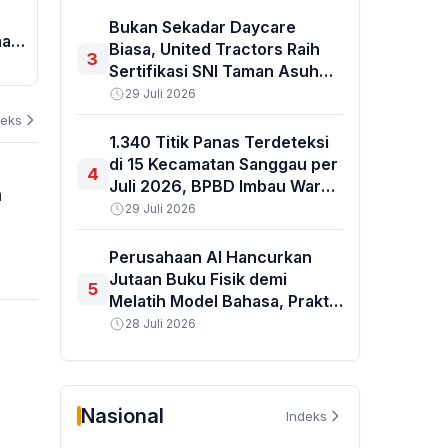
Masyarakat dan Negara, 90
Ancam Perai
Bukan Sekadar Daycare
man
Persen Pemasok dari Lokal
Agustus, Dip
Biasa, United Tractors Raih
3
g
04 Agustus 2026
Sertifikasi SNI Taman Asuh
04 Agustus 202
Ramah Anak Pertama di
29 Juli 2026
Indonesia
deks
1.340 Titik Panas Terdeteksi
di 15 Kecamatan Sanggau per
4
Juli 2026, BPBD Imbau Warga
h
Tak Bakar Lahan
29 Juli 2026
Perusahaan AI Hancurkan
Jutaan Buku Fisik demi
5
Melatih Model Bahasa, Praktik
Pembelian Rahasia Terungkap
28 Juli 2026
Nasional
Indeks