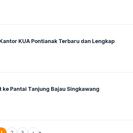
 Kantor KUA Pontianak Terbaru dan Lengkap
t ke Pantai Tanjung Bajau Singkawang
1
2
3
›
»