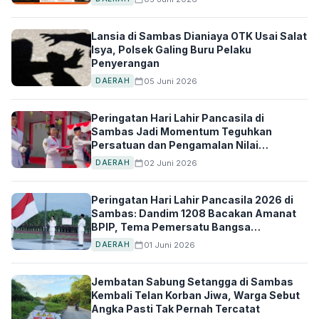
Lansia di Sambas Dianiaya OTK Usai Salat
Isya, Polsek Galing Buru Pelaku
Penyerangan
05 Juni 2026
DAERAH
Peringatan Hari Lahir Pancasila di
Sambas Jadi Momentum Teguhkan
Persatuan dan Pengamalan Nilai
Kebangsaan
02 Juni 2026
DAERAH
Peringatan Hari Lahir Pancasila 2026 di
Sambas: Dandim 1208 Bacakan Amanat
BPIP, Tema Pemersatu Bangsa
Digaungkan
01 Juni 2026
DAERAH
Jembatan Sabung Setangga di Sambas
Kembali Telan Korban Jiwa, Warga Sebut
Angka Pasti Tak Pernah Tercatat