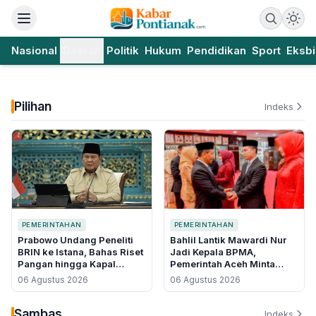
Nasional
Daerah
Politik
Hukum
Pendidikan
Sport
Eksbi
Pilihan
Indeks
PEMERINTAHAN
PEMERINTAHAN
Prabowo Undang Peneliti
Bahlil Lantik Mawardi Nur
BRIN ke Istana, Bahas Riset
Jadi Kepala BPMA,
Pangan hingga Kapal
Pemerintah Aceh Minta
Bertenaga Surya
Ganti Nasri Djalal di Tengah
06 Agustus 2026
06 Agustus 2026
Polemik Blok Andaman
Sambas
Indeks