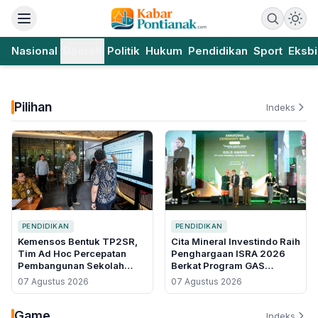
Nasional
Daerah
Politik
Hukum
Pendidikan
Sport
Eksbi
Pilihan
Indeks
PENDIDIKAN
PENDIDIKAN
Kemensos Bentuk TP2SR,
Cita Mineral Investindo Raih
Tim Ad Hoc Percepatan
Penghargaan ISRA 2026
Pembangunan Sekolah
Berkat Program GAS
Rakyat Permanen
CERDAS, Tekan Angka
07 Agustus 2026
07 Agustus 2026
Putus Sekolah di Air Upas
Game
Indeks