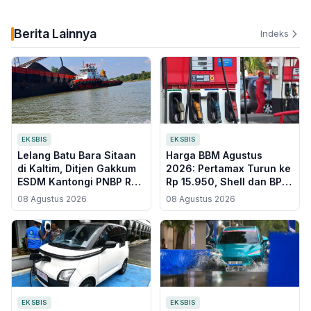
Berita Lainnya
Indeks
EKSBIS
EKSBIS
Lelang Batu Bara Sitaan
Harga BBM Agustus
di Kaltim, Ditjen Gakkum
2026: Pertamax Turun ke
ESDM Kantongi PNBP Rp
Rp 15.950, Shell dan BP
20,9 Miliar
Ikut Disesuaikan
08 Agustus 2026
08 Agustus 2026
EKSBIS
EKSBIS