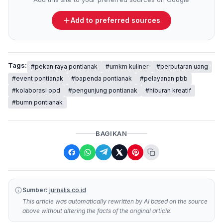
Add to preferred sources
Tags:
#pekan raya pontianak
#umkm kuliner
#perputaran uang
#event pontianak
#bapenda pontianak
#pelayanan pbb
#kolaborasi opd
#pengunjung pontianak
#hiburan kreatif
#bumn pontianak
BAGIKAN
Sumber:
jurnalis.co.id
This article was automatically rewritten by AI based on the source
above without altering the facts of the original article.