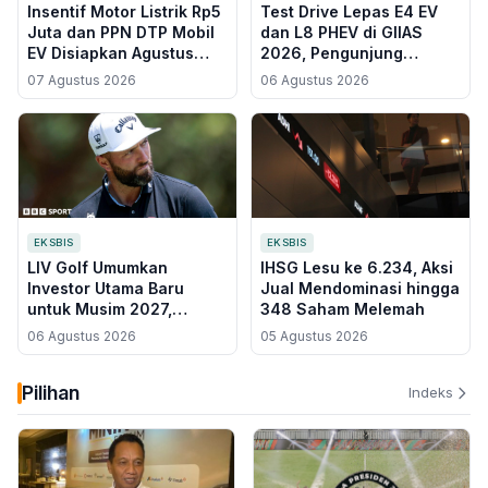
Insentif Motor Listrik Rp5
Test Drive Lepas E4 EV
Juta dan PPN DTP Mobil
dan L8 PHEV di GIIAS
EV Disiapkan Agustus
2026, Pengunjung
2026, Menkeu Sebut
Buktikan Langsung
07 Agustus 2026
06 Agustus 2026
Kuota 500.000 Unit
Ketangguhan Mobil
Listrik
EKSBIS
EKSBIS
LIV Golf Umumkan
IHSG Lesu ke 6.234, Aksi
Investor Utama Baru
Jual Mendominasi hingga
untuk Musim 2027,
348 Saham Melemah
Pemain Dijadikan
06 Agustus 2026
05 Agustus 2026
Pemegang Saham
Mayoritas
Pilihan
Indeks