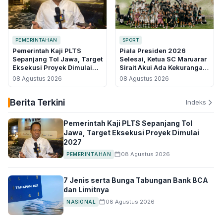
PEMERINTAHAN
SPORT
Pemerintah Kaji PLTS
Piala Presiden 2026
Sepanjang Tol Jawa, Target
Selesai, Ketua SC Maruarar
Eksekusi Proyek Dimulai
Sirait Akui Ada Kekurangan
2027
dan Minta Maaf
08 Agustus 2026
08 Agustus 2026
Berita Terkini
Indeks
Pemerintah Kaji PLTS Sepanjang Tol
Jawa, Target Eksekusi Proyek Dimulai
2027
08 Agustus 2026
PEMERINTAHAN
7 Jenis serta Bunga Tabungan Bank BCA
dan Limitnya
08 Agustus 2026
NASIONAL