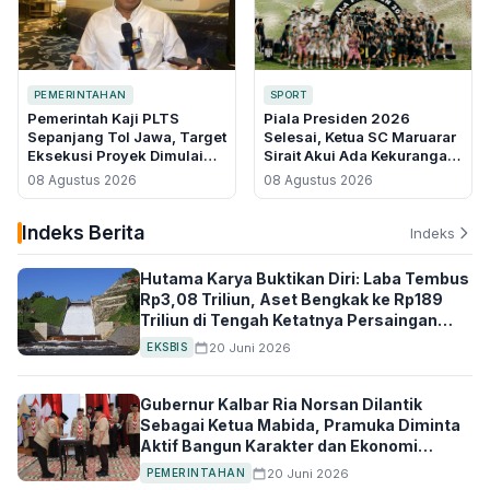
PEMERINTAHAN
SPORT
Pemerintah Kaji PLTS
Piala Presiden 2026
Sepanjang Tol Jawa, Target
Selesai, Ketua SC Maruarar
Eksekusi Proyek Dimulai
Sirait Akui Ada Kekurangan
2027
dan Minta Maaf
08 Agustus 2026
08 Agustus 2026
Indeks Berita
Indeks
Hutama Karya Buktikan Diri: Laba Tembus
Rp3,08 Triliun, Aset Bengkak ke Rp189
Triliun di Tengah Ketatnya Persaingan
Asia Tenggara
20 Juni 2026
EKSBIS
Gubernur Kalbar Ria Norsan Dilantik
Sebagai Ketua Mabida, Pramuka Diminta
Aktif Bangun Karakter dan Ekonomi
Daerah
20 Juni 2026
PEMERINTAHAN