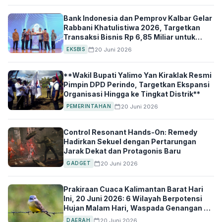
Bank Indonesia dan Pemprov Kalbar Gelar
Rabbani Khatulistiwa 2026, Targetkan
Transaksi Bisnis Rp 6,85 Miliar untuk
UMKM Halal
20 Juni 2026
EKSBIS
**Wakil Bupati Yalimo Yan Kiraklak Resmi
Pimpin DPD Perindo, Targetkan Ekspansi
Organisasi Hingga ke Tingkat Distrik**
20 Juni 2026
PEMERINTAHAN
Control Resonant Hands-On: Remedy
Hadirkan Sekuel dengan Pertarungan
Jarak Dekat dan Protagonis Baru
20 Juni 2026
GADGET
Prakiraan Cuaca Kalimantan Barat Hari
Ini, 20 Juni 2026: 6 Wilayah Berpotensi
Hujan Malam Hari, Waspada Genangan di
Pontianak dan Singkawang
20 Juni 2026
DAERAH